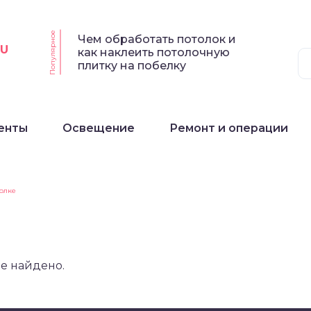
Популярное
Чем обработать потолок и
RU
как наклеить потолочную
плитку на побелку
енты
Освещение
Ремонт и операции
олке
не найдено.