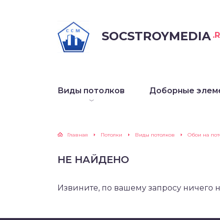
SOCSTROYMEDIA
.
псокартонные
зайн
ревянные
Виды потолков
Доборные элем
ашенные и беленные
тяжные
Главная
Потолки
Виды потолков
Обои на пот
НЕ НАЙДЕНО
олочные обои
нельные
Извините, по вашему запросу ничего 
олочная плитка