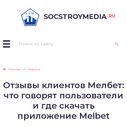
SOCSTROYMEDIA
.RU
псокартонные
зайн
ревянные
ашенные и беленные
Главная
Новости
тяжные
Отзывы клиентов Мелбет:
олочные обои
что говорят пользователи
и где скачать
нельные
приложение Melbet
олочная плитка