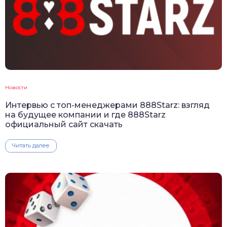
Новости
Интервью с топ-менеджерами 888Starz: взгляд
на будущее компании и где 888Starz
официальный сайт скачать
Читать далее