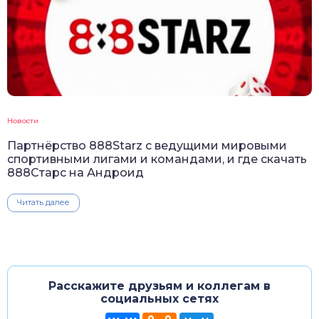
Новости
Партнёрство 888Starz с ведущими мировыми
спортивными лигами и командами, и где скачать
888Старс на Андроид
Читать далее
Расскажите друзьям и коллегам в
социальных сетях