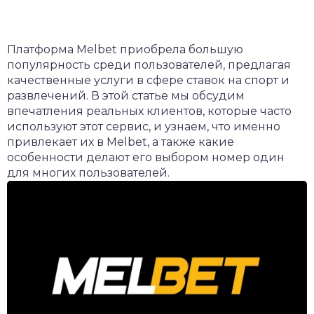
Платформа Melbet приобрела большую
популярность среди пользователей, предлагая
качественные услуги в сфере ставок на спорт и
развлечений. В этой статье мы обсудим
впечатления реальных клиентов, которые часто
используют этот сервис, и узнаем, что именно
привлекает их в Melbet, а также какие
особенности делают его выбором номер один
для многих пользователей.