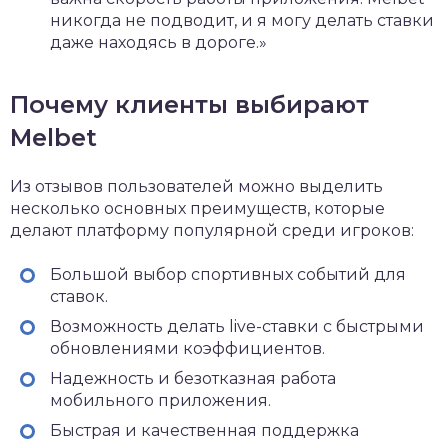
никогда не подводит, и я могу делать ставки
даже находясь в дороге.»
Почему клиенты выбирают
Melbet
Из отзывов пользователей можно выделить
несколько основных преимуществ, которые
делают платформу популярной среди игроков:
Большой выбор спортивных событий для
ставок.
Возможность делать live-ставки с быстрыми
обновлениями коэффициентов.
Надежность и безотказная работа
мобильного приложения.
Быстрая и качественная поддержка