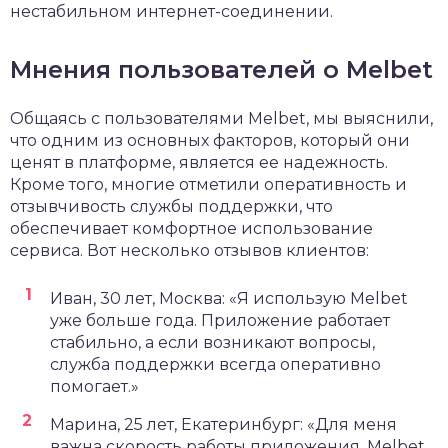
нестабильном интернет-соединении.
Мнения пользователей о Melbet
Общаясь с пользователями Melbet, мы выяснили,
что одним из основных факторов, который они
ценят в платформе, является ее надежность.
Кроме того, многие отметили оперативность и
отзывчивость службы поддержки, что
обеспечивает комфортное использование
сервиса. Вот несколько отзывов клиентов:
Иван, 30 лет, Москва: «Я использую Melbet
уже больше года. Приложение работает
стабильно, а если возникают вопросы,
служба поддержки всегда оперативно
помогает.»
Марина, 25 лет, Екатеринбург: «Для меня
важна скорость работы приложения. Melbet