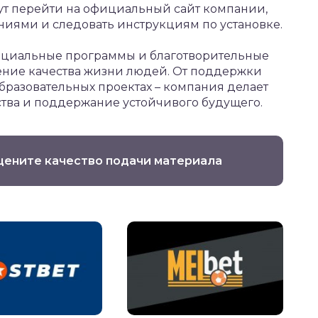
гут перейти на официальный сайт компании,
иями и следовать инструкциям по установке.
социальные программы и благотворительные
ние качества жизни людей. От поддержки
образовательных проектах – компания делает
ства и поддержание устойчивого будущего.
цените качество подачи материала