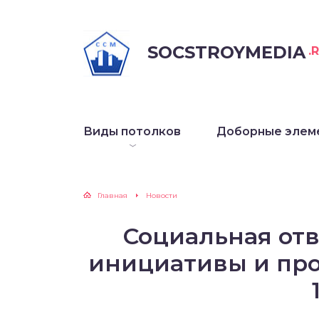
SOCSTROYMEDIA
.
псокартонные
зайн
ревянные
Виды потолков
Доборные элем
ашенные и беленные
тяжные
Главная
Новости
Социальная отв
олочные обои
инициативы и про
нельные
олочная плитка