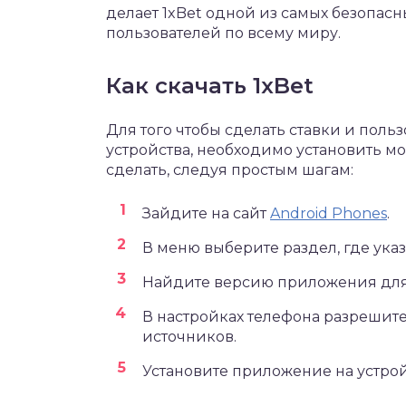
делает 1xBet одной из самых безопа
пользователей по всему миру.
Как скачать 1xBet
Для того чтобы сделать ставки и поль
устройства, необходимо установить м
сделать, следуя простым шагам:
Зайдите на сайт
Android Phones
.
В меню выберите раздел, где ук
Найдите версию приложения для 
В настройках телефона разрешит
источников.
Установите приложение на устрой