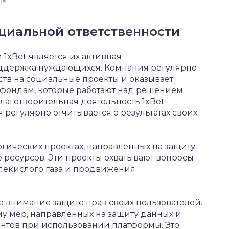
циальной ответственности
1xBet является их активная
оддержка нуждающихся. Компания регулярно
тв на социальные проекты и оказывает
фондам, которые работают над решением
лаготворительная деятельность 1xBet
 регулярно отчитывается о результатах своих
огических проектах, направленных на защиту
 ресурсов. Эти проекты охватывают вопросы
лекислого газа и продвижения
е внимание защите прав своих пользователей.
му мер, направленных на защиту данных и
ентов при использовании платформы. Это