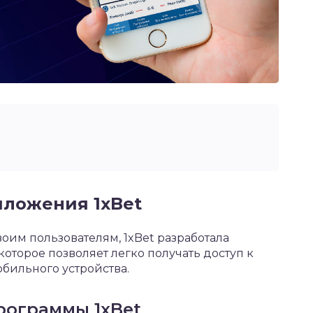
иложения 1xBet
воим пользователям, 1xBet разработала
оторое позволяет легко получать доступ к
бильного устройства.
рограммы 1xBet