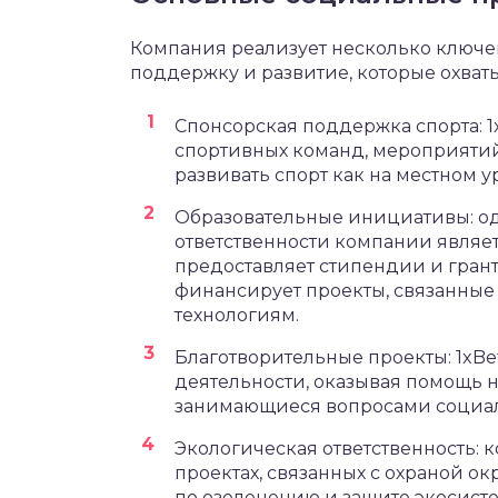
Компания реализует несколько ключе
поддержку и развитие, которые охват
Спонсорская поддержка спорта: 
спортивных команд, мероприятий 
развивать спорт как на местном у
Образовательные инициативы: о
ответственности компании являе
предоставляет стипендии и грант
финансирует проекты, связанны
технологиям.
Благотворительные проекты: 1xBe
деятельности, оказывая помощь
занимающиеся вопросами социа
Экологическая ответственность: 
проектах, связанных с охраной о
по озеленению и защите экосисте