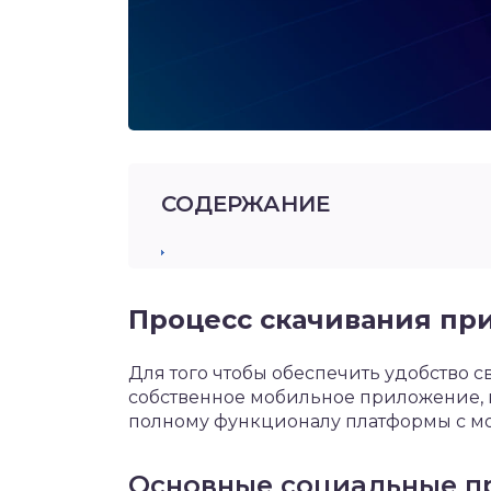
СОДЕРЖАНИЕ
Процесс скачивания пр
Для того чтобы обеспечить удобство с
собственное мобильное приложение, к
полному функционалу платформы с мо
Основные социальные п