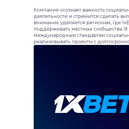
Компания осознает важность социальн
деятельности и стремится сделать вк
внимание уделяется регионам, где 1xBe
поддерживать местные сообщества. В
международным стандартам социальной
реализовывать проекты с долгосрочно