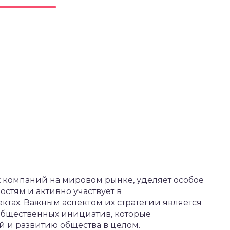
х компаний на мировом рынке, уделяет особое
стям и активно участвует в
ктах. Важным аспектом их стратегии является
общественных инициатив, которые
 и развитию общества в целом.